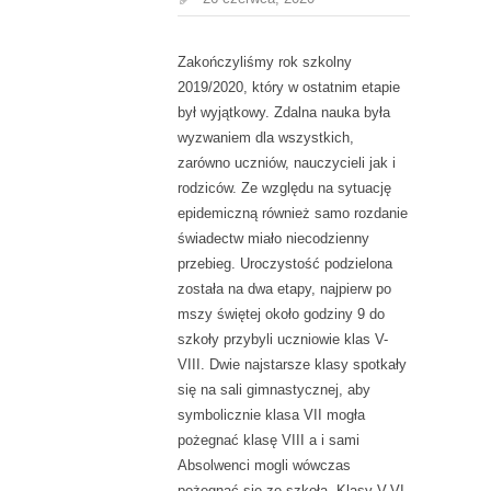
Zakończyliśmy rok szkolny
2019/2020, który w ostatnim etapie
był wyjątkowy. Zdalna nauka była
wyzwaniem dla wszystkich,
zarówno uczniów, nauczycieli jak i
rodziców. Ze względu na sytuację
epidemiczną również samo rozdanie
świadectw miało niecodzienny
przebieg. Uroczystość podzielona
została na dwa etapy, najpierw po
mszy świętej około godziny 9 do
szkoły przybyli uczniowie klas V-
VIII. Dwie najstarsze klasy spotkały
się na sali gimnastycznej, aby
symbolicznie klasa VII mogła
pożegnać klasę VIII a i sami
Absolwenci mogli wówczas
pożegnać się ze szkołą. Klasy V-VI