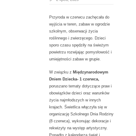
Przyroda w czerwcu zachęcała do
wyjścia w teren, zabaw w ogrodzie
szkolnym, obserwacji życia
roślinnego i zwierzęcego. Dzieci
sporo czasu spędziły na świeżym
powietrzu rozwijając pomysłowość i
umiejętności zabaw w grupie.
W związku z
Międzynarodowym
Dniem Dziecka- 1 czerwca,
poruszano tematy dotyczące praw i
obowiązków dzieci oraz warunków
życia najmłodszych w innych
krajach. Świetlica włączyła się w
organizację Szkolnego Dnia Rodziny
(8 czerwca), wykonując dekoracje i
rekwizyty na występ artystyczny.
Ponadto z kalendarza świąt i