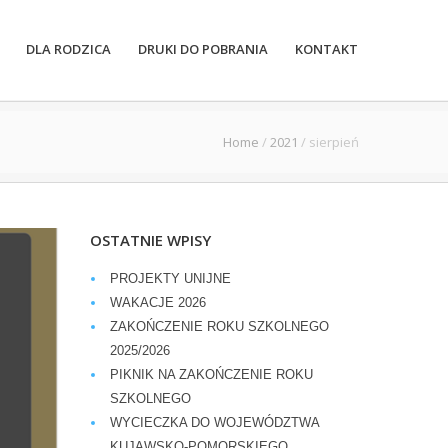
DLA RODZICA
DRUKI DO POBRANIA
KONTAKT
Home
/
2021
/
sierpień
OSTATNIE WPISY
PROJEKTY UNIJNE
WAKACJE 2026
ZAKOŃCZENIE ROKU SZKOLNEGO
2025/2026
PIKNIK NA ZAKOŃCZENIE ROKU
SZKOLNEGO
WYCIECZKA DO WOJEWÓDZTWA
KUJAWSKO-POMORSKIEGO