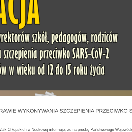
PRAWIE WYKONYWANIA SZCZEPIENIA PRZECIWKO 
Walk Chłopskich w Nockowej informuje, że na prośbę Państwowego Wojewód