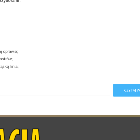
przyborami:
j oprawie;
astrów;
ąską linia;
CZYTAJ W