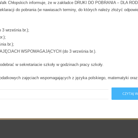
 Walk Chłopskich informuje, że w zakładce DRUKI DO POBRANIA – DLA RO
klaracji do pobrania (w nawiasach terminy, do których należy złożyć odpowi
 września br.);
.);
a br.);
ĘCIACH WSPOMAGAJĄCYCH (do 3 września br.).
ebrać w sekretariacie szkoły w godzinach pracy szkoły.
odatkowych zajęciach wspomagających z języka polskiego, matematyki oraz
CZYTAJ W