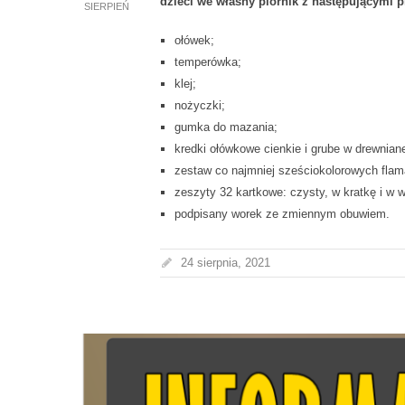
dzieci we własny piórnik z następującymi 
SIERPIEŃ
ołówek;
temperówka;
klej;
nożyczki;
gumka do mazania;
kredki ołówkowe cienkie i grube w drewniane
zestaw co najmniej sześciokolorowych flam
zeszyty 32 kartkowe: czysty, w kratkę i w w
podpisany worek ze zmiennym obuwiem.
24 sierpnia, 2021