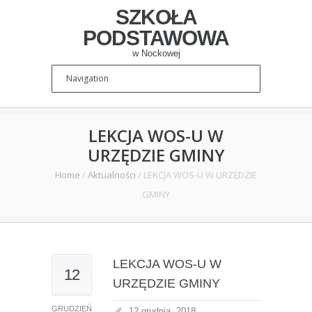
SZKOŁA
PODSTAWOWA
w Nockowej
LEKCJA WOS-U W
URZĘDZIE GMINY
Home
/
Aktualności
/
LEKCJA WOS-U W URZĘDZIE
GMINY
LEKCJA WOS-U W
12
URZĘDZIE GMINY
GRUDZIEŃ
12 grudnia, 2018