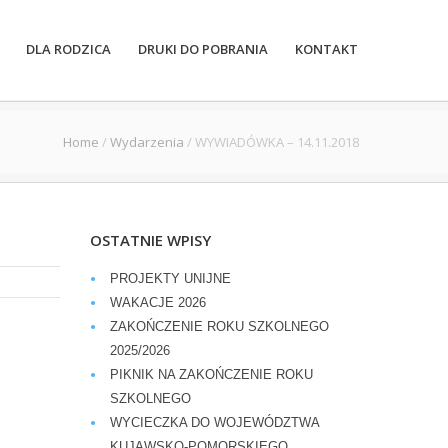
DLA RODZICA
DRUKI DO POBRANIA
KONTAKT
Home
/
Wydarzenia
/
WYWIADÓWKA – 14.11.2018
OSTATNIE WPISY
PROJEKTY UNIJNE
WAKACJE 2026
ZAKOŃCZENIE ROKU SZKOLNEGO
2025/2026
PIKNIK NA ZAKOŃCZENIE ROKU
SZKOLNEGO
WYCIECZKA DO WOJEWÓDZTWA
KUJAWSKO-POMORSKIEGO