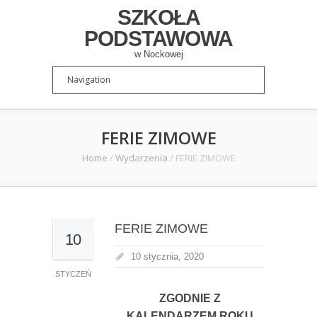
SZKOŁA
PODSTAWOWA
w Nockowej
FERIE ZIMOWE
Home
/
Wydarzenia
/
FERIE ZIMOWE
FERIE ZIMOWE
10
10 stycznia, 2020
STYCZEŃ
ZGODNIE Z
KALENDARZEM ROKU