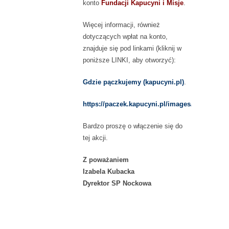
konto
Fundacji Kapucyni i Misje
.
Więcej informacji, również
dotyczących wpłat na konto,
znajduje się pod linkami (kliknij w
poniższe LINKI, aby otworzyć):
Gdzie pączkujemy (kapucyni.pl)
.
https://paczek.kapucyni.pl/images/web/do_p
Bardzo proszę o włączenie się do
tej akcji.
Z poważaniem
Izabela Kubacka
Dyrektor SP Nockowa