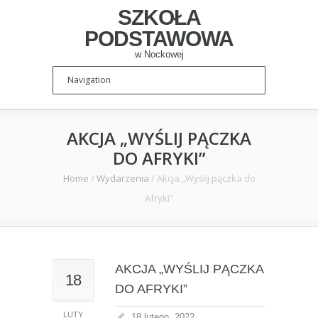
SZKOŁA
PODSTAWOWA
w Nockowej
AKCJA „WYŚLIJ PĄCZKA
DO AFRYKI”
Home
/
Wydarzenia
/
Akcja „Wyślij pączka do
Afryki”
AKCJA „WYŚLIJ PĄCZKA
18
DO AFRYKI”
LUTY
18 lutego, 2022