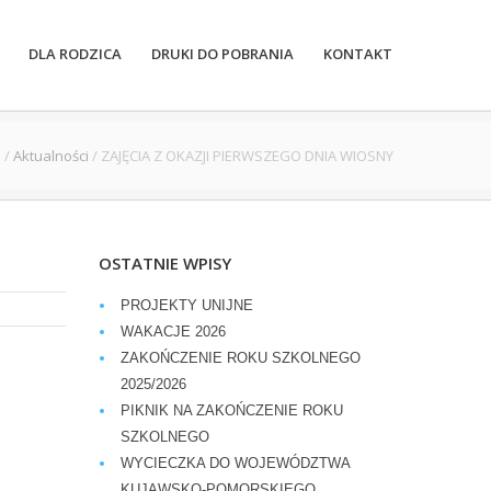
DLA RODZICA
DRUKI DO POBRANIA
KONTAKT
e
/
Aktualności
/
ZAJĘCIA Z OKAZJI PIERWSZEGO DNIA WIOSNY
OSTATNIE WPISY
PROJEKTY UNIJNE
WAKACJE 2026
ZAKOŃCZENIE ROKU SZKOLNEGO
2025/2026
PIKNIK NA ZAKOŃCZENIE ROKU
SZKOLNEGO
WYCIECZKA DO WOJEWÓDZTWA
KUJAWSKO-POMORSKIEGO