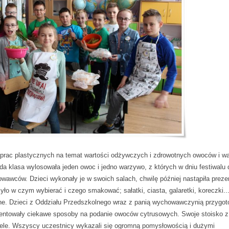
prac plastycznych na temat wartości odżywczych i zdrowotnych owoców i w
żda klasa wylosowała jeden owoc i jedno warzywo, z których w dniu festiwalu 
awców. Dzieci wykonały je w swoich salach, chwilę później nastąpiła preze
yło w czym wybierać i czego smakować; sałatki, ciasta, galaretki, koreczki..
ane. Dzieci z Oddziału Przedszkolnego wraz z panią wychowawczynią przygot
ntowały ciekawe sposoby na podanie owoców cytrusowych. Swoje stoisko z
ciele. Wszyscy uczestnicy wykazali się ogromną pomysłowością i dużymi