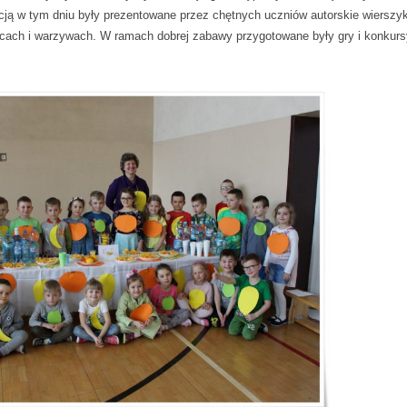
cją w tym dniu były prezentowane przez chętnych uczniów autorskie wierszyk
ach i warzywach. W ramach dobrej zabawy przygotowane były gry i konkurs