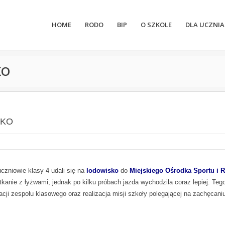
HOME
RODO
BIP
O SZKOLE
DLA UCZNIA
KO
SKO
uczniowie klasy 4 udali się na
lodowisko
do
Miejskiego Ośrodka Sportu i R
otkanie z łyżwami, jednak po kilku próbach jazda wychodziła coraz lepiej. Teg
acji zespołu klasowego oraz realizacja misji szkoły polegającej na zachęcani