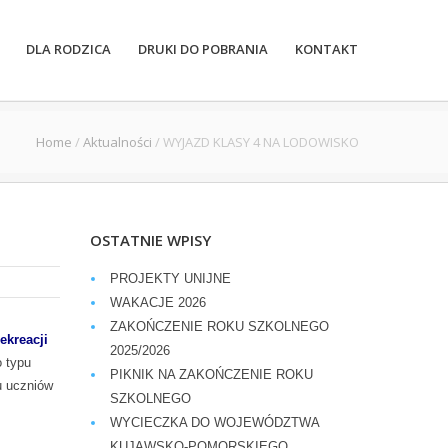
DLA RODZICA
DRUKI DO POBRANIA
KONTAKT
Home
/
Aktualności
/
WYJAZD KLASY 4 NA LODOWISKO
OSTATNIE WPISY
PROJEKTY UNIJNE
WAKACJE 2026
ZAKOŃCZENIE ROKU SZKOLNEGO
ekreacji
2025/2026
o typu
PIKNIK NA ZAKOŃCZENIE ROKU
u uczniów
SZKOLNEGO
WYCIECZKA DO WOJEWÓDZTWA
KUJAWSKO-POMORSKIEGO