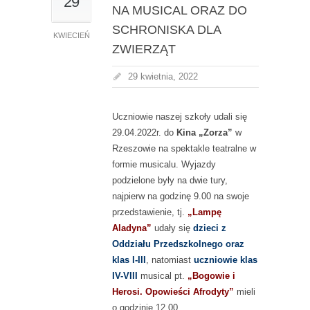
29
NA MUSICAL ORAZ DO
SCHRONISKA DLA
KWIECIEŃ
ZWIERZĄT
29 kwietnia, 2022
Uczniowie naszej szkoły udali się
29.04.2022r. do
Kina „Zorza”
w
Rzeszowie na spektakle teatralne w
formie musicalu. Wyjazdy
podzielone były na dwie tury,
najpierw na godzinę 9.00 na swoje
przedstawienie, tj.
„Lampę
Aladyna”
udały się
dzieci z
Oddziału Przedszkolnego oraz
klas I-III
, natomiast
uczniowie klas
IV-VIII
musical pt.
„Bogowie i
Herosi. Opowieści Afrodyty”
mieli
o godzinie 12.00.