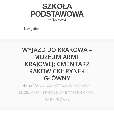
SZKOŁA
PODSTAWOWA
w Nockowej
WYJAZD DO KRAKOWA –
MUZEUM ARMII
KRAJOWEJ; CMENTARZ
RAKOWICKI; RYNEK
GŁÓWNY
Home
/
Aktualności
/
WYJAZD DO KRAKOWA –
MUZEUM ARMII KRAJOWEJ; CMENTARZ RAKOWICKI;
RYNEK GŁÓWNY