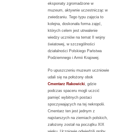
eksponaty zgromadzone w
muzeum, aktywnie uczestnicząc w
zwiedzaniu. Tego typu zajęcia to
kolejna, doskonała forma zajęć,
których celem jest utrwalenie
wiedzy uczniów na temat II wojny
światowej, w szczególności
działalności Polskiego Państwa
Podziemnego i Armii Krajowej.
Po upuszczeniu muzeum uczniowie
udali się na położony obok
Cmentarz Rakowicki
, gdzie
podczas spaceru mogli uczcić
pamięć wybitnych postaci
spoczywających na tej nekropolii.
Cmentarz ten jest jednym z
najstarszych na ziemiach polskich,
założony został na początku XIX
wieku. Uczniowie odwiedzili groby