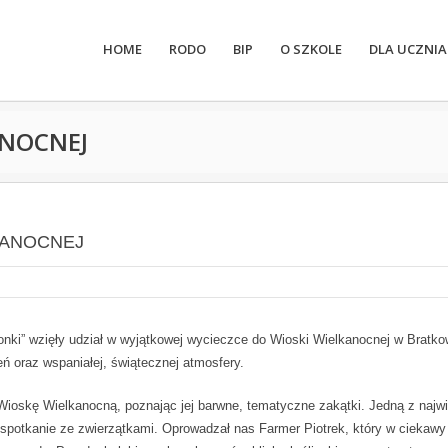
HOME
RODO
BIP
O SZKOLE
DLA UCZNIA
ANOCNEJ
KANOCNEJ
ronki” wzięły udział w wyjątkowej wycieczce do Wioski Wielkanocnej w Bratko
ń oraz wspaniałej, świątecznej atmosfery.
Wioskę Wielkanocną, poznając jej barwne, tematyczne zakątki. Jedną z najw
o spotkanie ze zwierzątkami. Oprowadzał nas Farmer Piotrek, który w ciekawy 