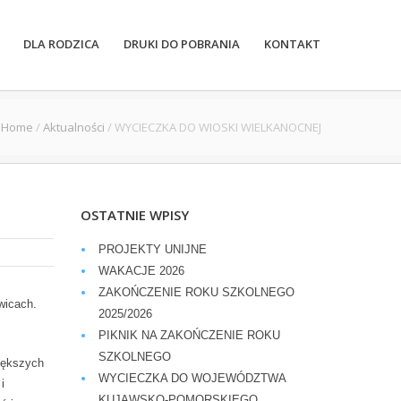
DLA RODZICA
DRUKI DO POBRANIA
KONTAKT
Home
/
Aktualności
/
WYCIECZKA DO WIOSKI WIELKANOCNEJ
OSTATNIE WPISY
PROJEKTY UNIJNE
WAKACJE 2026
ZAKOŃCZENIE ROKU SZKOLNEGO
wicach.
2025/2026
PIKNIK NA ZAKOŃCZENIE ROKU
SZKOLNEGO
iększych
WYCIECZKA DO WOJEWÓDZTWA
i
KUJAWSKO-POMORSKIEGO