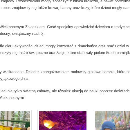
agrody. Przedszkolaki mogły zobaczyć z bliska króliczki, a nawet potrzyma
h obok znajdowały się także krowa, barany oraz kozy, które dzieci mogły sam
Wielkanocnym Zajączkiem. Gość specjalny opowiedział dzieciom o tradycjac
dosny, świąteczny nastrój.
fie gier i aktywności dzieci mogły korzystać z dmuchańca oraz brać udział w
szyły się także świąteczne aranżacje, które stanowiły piękne tło do pamią
y wielkanocne. Dzieci z zaangażowaniem malowały gipsowe baranki, które n
wyjątkowego dnia.
ieci nie tylko świetną zabawą, ale również okazją do nauki poprzez doświadc
Wielkanocnymi.