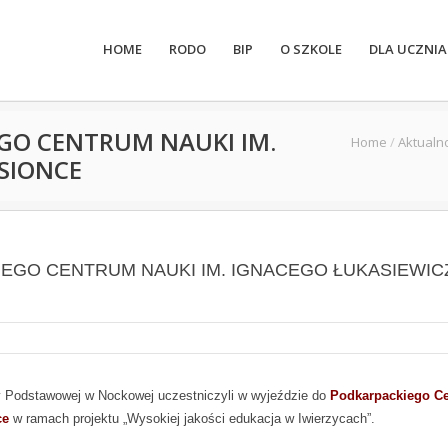
HOME
RODO
BIP
O SZKOLE
DLA UCZNIA
GO CENTRUM NAUKI IM.
Home
/
Aktualn
SIONCE
EGO CENTRUM NAUKI IM. IGNACEGO ŁUKASIEWIC
oły Podstawowej w Nockowej uczestniczyli w wyjeździe do
Podkarpackiego C
ce
w ramach projektu „Wysokiej jakości edukacja w Iwierzycach”.