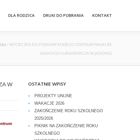
DLA RODZICA
DRUKI DO POBRANIA
KONTAKT
ości
/
WYCIECZKA DO PODKARPACKIEGO CENTRUM NAUKI IM.
IGNACEGO ŁUKASIEWICZA W JASIONCE
OSTATNIE WPISY
ZA W
PROJEKTY UNIJNE
WAKACJE 2026
ZAKOŃCZENIE ROKU SZKOLNEGO
2025/2026
entrum
PIKNIK NA ZAKOŃCZENIE ROKU
SZKOLNEGO