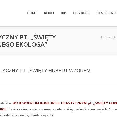
HOME
RODO
BIP
O SZKOLE
DLA UCZNIA
CZNY PT. „ŚWIĘTY
Home
/
Ak
NEGO EKOLOGA”
YCZNY PT. „ŚWIĘTY HUBERT WZOREM
 udział w
WOJEWÓDZKIM KONKURSIE PLASTYCZNYM pt. „ŚWIĘTY HUB
023
. Konkurs cieszy się ogromna popularnością, nadesłano na niego 614 pra
artystyczny prac był bardzo wysoki.