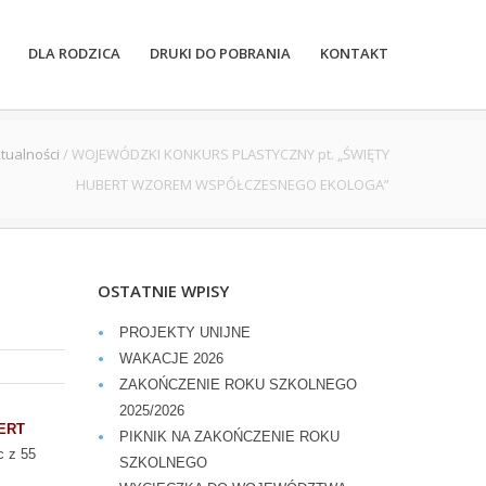
DLA RODZICA
DRUKI DO POBRANIA
KONTAKT
tualności
/
WOJEWÓDZKI KONKURS PLASTYCZNY pt. „ŚWIĘTY
HUBERT WZOREM WSPÓŁCZESNEGO EKOLOGA”
OSTATNIE WPISY
PROJEKTY UNIJNE
WAKACJE 2026
ZAKOŃCZENIE ROKU SZKOLNEGO
2025/2026
ERT
PIKNIK NA ZAKOŃCZENIE ROKU
c z 55
SZKOLNEGO