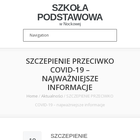
SZKOŁA
PODSTAWOWA
w Nockowej
SZCZEPIENIE PRZECIWKO
COVID-19 –
NAJWAŻNIEJSZE
INFORMACJE
Home
/
Aktualności
/
SZCZEPIENIE PRZECIWKO
COVID-19 – najważniejsze informacje
SZCZEPIENIE