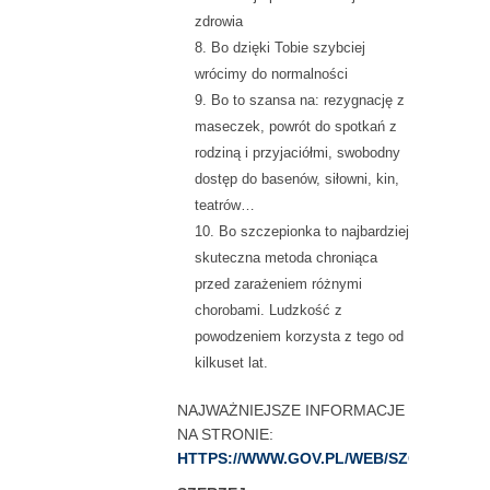
zdrowia
Bo dzięki Tobie szybciej
wrócimy do normalności
Bo to szansa na: rezygnację z
maseczek, powrót do spotkań z
rodziną i przyjaciółmi, swobodny
dostęp do basenów, siłowni, kin,
teatrów…
Bo szczepionka to najbardziej
skuteczna metoda chroniąca
przed zarażeniem różnymi
chorobami. Ludzkość z
powodzeniem korzysta z tego od
kilkuset lat.
NAJWAŻNIEJSZE INFORMACJE
NA STRONIE:
HTTPS://WWW.GOV.PL/WEB/SZCZEPIMYS