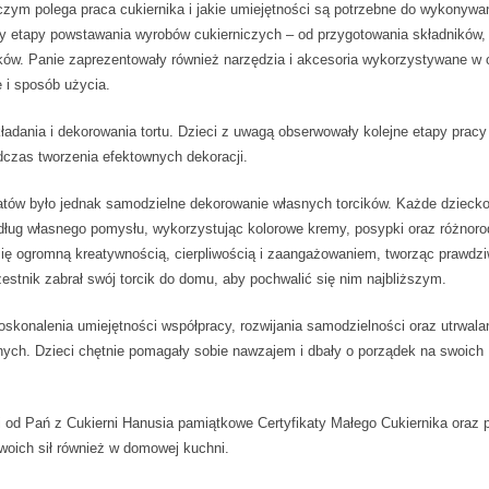
czym polega praca cukiernika i jakie umiejętności są potrzebne do wykonywa
y etapy powstawania wyrobów cukierniczych – od przygotowania składników,
ków. Panie zaprezentowały również narzędzia i akcesoria wykorzystywane w 
 i sposób użycia.
adania i dekorowania tortu. Dzieci z uwagą obserwowały kolejne etapy pracy
dczas tworzenia efektownych dekoracji.
ów było jednak samodzielne dekorowanie własnych torcików. Każde dzieck
edług własnego pomysłu, wykorzystując kolorowe kremy, posypki oraz różnor
 się ogromną kreatywnością, cierpliwością i zaangażowaniem, tworząc prawdzi
estnik zabrał swój torcik do domu, aby pochwalić się nim najbliższym.
oskonalenia umiejętności współpracy, rozwijania samodzielności oraz utrwala
nych. Dzieci chętnie pomagały sobie nawzajem i dbały o porządek na swoich
od Pań z Cukierni Hanusia pamiątkowe Certyfikaty Małego Cukiernika oraz p
woich sił również w domowej kuchni.