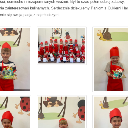
ci, uśmiechu i niezapomnianych wrażeń. Był to czas pełen dobrej zabawy,
ia zainteresowań kulinarnych. Serdecznie dziękujemy Paniom z Cukierni Ha
enie się swoją pasją z najmłodszymi.