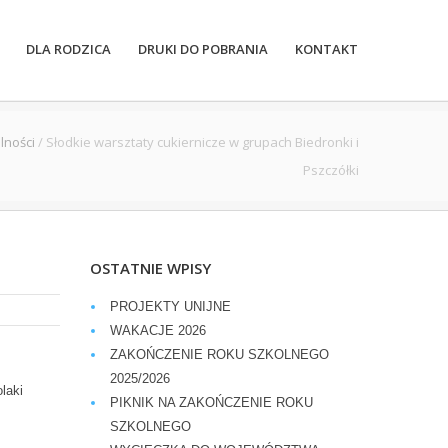
DLA RODZICA
DRUKI DO POBRANIA
KONTAKT
lności
/
Słodkie warsztaty cukiernicze w grupach Biedronki i
Pszczółki
OSTATNIE WPISY
PROJEKTY UNIJNE
WAKACJE 2026
ZAKOŃCZENIE ROKU SZKOLNEGO
2025/2026
laki
PIKNIK NA ZAKOŃCZENIE ROKU
SZKOLNEGO