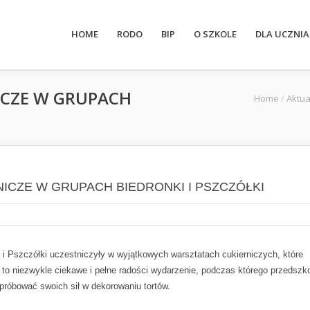
HOME
RODO
BIP
O SZKOLE
DLA UCZNIA
ICZE W GRUPACH
Home
/
Aktua
ICZE W GRUPACH BIEDRONKI I PSZCZÓŁKI
i i Pszczółki uczestniczyły w wyjątkowych warsztatach cukierniczych, które
 to niezwykle ciekawe i pełne radości wydarzenie, podczas którego przedszko
próbować swoich sił w dekorowaniu tortów.