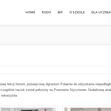
HOME
RODO
BIP
O SZKOLE
DLA UCZNIA
ypowej lekcji historii, poświęconej dążeniom Polaków do odzyskania niepodległ
zególnie nacisk został położony na Powstanie Styczniowe. Dodatkową atra
i rekwizytów.