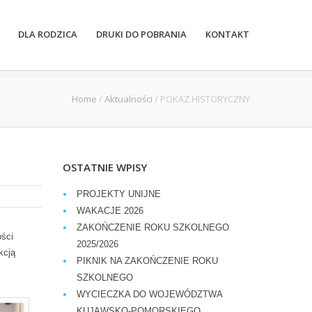
DLA RODZICA
DRUKI DO POBRANIA
KONTAKT
Home
/
Aktualności
/
POKAZ HISTORYCZNY
OSTATNIE WPISY
PROJEKTY UNIJNE
WAKACJE 2026
ZAKOŃCZENIE ROKU SZKOLNEGO
ości
2025/2026
kcją
PIKNIK NA ZAKOŃCZENIE ROKU
SZKOLNEGO
WYCIECZKA DO WOJEWÓDZTWA
KUJAWSKO-POMORSKIEGO