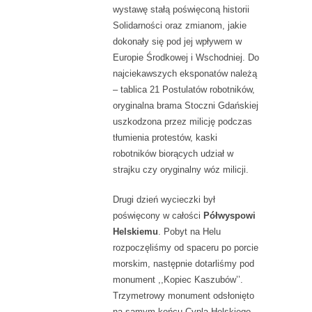
wystawę stałą poświęconą historii
Solidarności oraz zmianom, jakie
dokonały się pod jej wpływem w
Europie Środkowej i Wschodniej. Do
najciekawszych eksponatów należą
– tablica 21 Postulatów robotników,
oryginalna brama Stoczni Gdańskiej
uszkodzona przez milicję podczas
tłumienia protestów, kaski
robotników biorących udział w
strajku czy oryginalny wóz milicji.
Drugi dzień wycieczki był
poświęcony w całości
Półwyspowi
Helskiemu
. Pobyt na Helu
rozpoczęliśmy od spaceru po porcie
morskim, następnie dotarliśmy pod
monument ,,Kopiec Kaszubów’’.
Trzymetrowy monument odsłonięto
na samym końcu Cypla Helskiego,