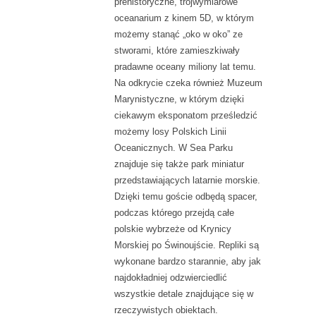
prehistoryczne, trójwymiarowe
oceanarium z kinem 5D, w którym
możemy stanąć „oko w oko” ze
stworami, które zamieszkiwały
pradawne oceany miliony lat temu.
Na odkrycie czeka również Muzeum
Marynistyczne, w którym dzięki
ciekawym eksponatom prześledzić
możemy losy Polskich Linii
Oceanicznych. W Sea Parku
znajduje się także park miniatur
przedstawiających latarnie morskie.
Dzięki temu goście odbędą spacer,
podczas którego przejdą całe
polskie wybrzeże od Krynicy
Morskiej po Świnoujście. Repliki są
wykonane bardzo starannie, aby jak
najdokładniej odzwierciedlić
wszystkie detale znajdujące się w
rzeczywistych obiektach.