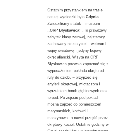
Ostatnim przystankiem na trasie
naszej wycieczki była
Gdynia
.
Zwiedziliśmy statek – muzeum
,,ORP Błyskawica’’
. To prawdziwy
zabytek klasy zerowej, najstarszy
zachowany niszczyciel – weteran II
wojny światowej i jedyny bojowy
okręt aliancki. Wizyta na ORP
Błyskawica pozwala zapoznać się z
wyposażeniem pokładu okrętu od
rufy do dziobu – przyjrzeć się
artylerii okrętowej, miotaczom i
wyrzutniom bomb głębinowych oraz
torped. Po zejściu pod pokład
można zajrzeć do pomieszczeń
marynarskich, kotłowni i
maszynowni, a nawet przejść przez
okrętowy kocioł. Ostatnie godziny w