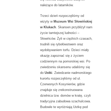
należące do latarników.
Trzeci dzień rozpoczęliśmy od
wizyty w
Muzeum Wsi Słowińskiej
w Klukach
. Skansen przybliżył nam
życie tamtejszej ludności –
Słowińców. Żyli w ciężkich czasach,
trudnili się rybołówstwem oraz
wydobywaniem torfu. Dzieci miały
okazję zapoznać się z życiem
codziennym na pomorskiej wsi. Po
zwiedzeniu skansenu udaliśmy się
do
Ustki
. Zwiedzanie nadmorskiego
kurortu rozpoczęliśmy od ul.
Czerwonych Kosynierów, gdzie
znajduje się zrekonstruowana
dzielnica tzw. domów w kratę, czyli
tradycyjna zabudowa szachulcowa.
Budowle te wyróżniają Ustkę pod