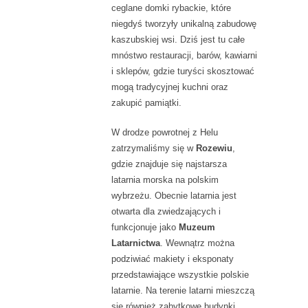
ceglane domki rybackie, które
niegdyś tworzyły unikalną zabudowę
kaszubskiej wsi. Dziś jest tu całe
mnóstwo restauracji, barów, kawiarni
i sklepów, gdzie turyści skosztować
mogą tradycyjnej kuchni oraz
zakupić pamiątki.
W drodze powrotnej z Helu
zatrzymaliśmy się w
Rozewiu
,
gdzie znajduje się najstarsza
latarnia morska na polskim
wybrzeżu. Obecnie latarnia jest
otwarta dla zwiedzających i
funkcjonuje jako
Muzeum
Latarnictwa
. Wewnątrz można
podziwiać makiety i eksponaty
przedstawiające wszystkie polskie
latarnie. Na terenie latarni mieszczą
się również zabytkowe budynki