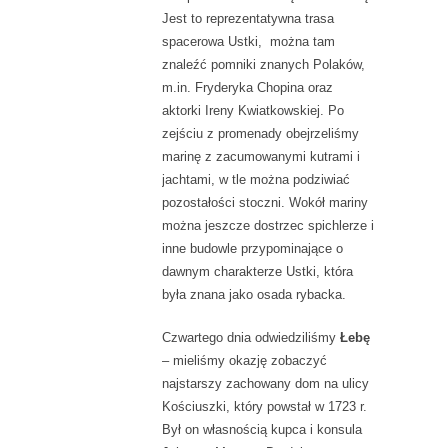
Jest to reprezentatywna trasa
spacerowa Ustki, można tam
znaleźć pomniki znanych Polaków,
m.in. Fryderyka Chopina oraz
aktorki Ireny Kwiatkowskiej. Po
zejściu z promenady obejrzeliśmy
marinę z zacumowanymi kutrami i
jachtami, w tle można podziwiać
pozostałości stoczni. Wokół mariny
można jeszcze dostrzec spichlerze i
inne budowle przypominające o
dawnym charakterze Ustki, która
była znana jako osada rybacka.
Czwartego dnia odwiedziliśmy
Łebę
– mieliśmy okazję zobaczyć
najstarszy zachowany dom na ulicy
Kościuszki, który powstał w 1723 r.
Był on własnością kupca i konsula