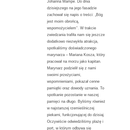
Johanna Mampe. Do dnia
dzisiejszego na jego fasadzie
zachował się napis o treści: „Bóg
jest moim obrońcą,
wspomożycielem’’. W trakcie
zwiedzania trafiła nam się jeszcze
dodatkowo niezwykła atrakcja,
spotkaliśmy doświadczonego
marynarza – Mariana Kosza, który
pracował na morzu jako kapitan.
Marynarz podzielił się z nami
swoimi przeżyciami,
wspomnieniami, pokazał cenne
pamiątki oraz dowody uznania. To
spotkanie pozostanie w naszej
pamięci na długo. Byliśmy również
w najstarszej rzemieślniczej
piekarni, funkcjonującej do dzisiaj.
Oczywiście odwiedziliśmy plażę i
port, w którym odbywa się