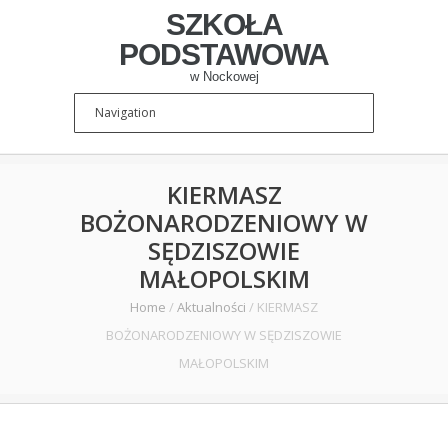
SZKOŁA
PODSTAWOWA
w Nockowej
KIERMASZ
BOŻONARODZENIOWY W
SĘDZISZOWIE
MAŁOPOLSKIM
Home
/
Aktualności
/
KIERMASZ
BOŻONARODZENIOWY W SĘDZISZOWIE
MAŁOPOLSKIM