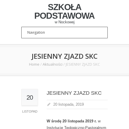
SZKOŁA
PODSTAWOWA
w Nockowej
JESIENNY ZJAZD SKC
Home
/
Aktualności
/
JESIENNY ZJAZD SKC
JESIENNY ZJAZD SKC
20
20 listopada, 2019
LISTOPAD
W środę 20 listopada 2019 r.
w
Instytucie Teologiczno-Pastoralnym