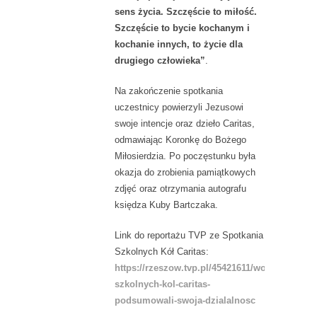
sens życia. Szczęście to miłość.
Szczęście to bycie kochanym i
kochanie innych, to życie dla
drugiego człowieka”
.
Na zakończenie spotkania
uczestnicy powierzyli Jezusowi
swoje intencje oraz dzieło Caritas,
odmawiając Koronkę do Bożego
Miłosierdzia. Po poczęstunku była
okazja do zrobienia pamiątkowych
zdjęć oraz otrzymania autografu
księdza Kuby Bartczaka.
Link do reportażu TVP ze Spotkania
Szkolnych Kół Caritas:
https://rzeszow.tvp.pl/45421611/wolontariusze
szkolnych-kol-caritas-
podsumowali-swoja-dzialalnosc