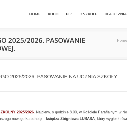
HOME
RODO
BIP
O SZKOLE
DLA UCZNIA
O 2025/2026. PASOWANIE
Hom
WEJ.
O 2025/2026. PASOWANIE NA UCZNIA SZKOŁY
ZKOLNY 2025/2026
. Najpierw, o godzinie 8.00, w Kościele Parafialnym w N
naszego nowego katechetę –
księdza Zbigniewa LUBASA
, który wygłosił ró