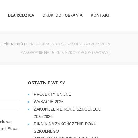
DLA RODZICA
DRUKI DO POBRANIA
KONTAKT
e
/
Aktualności
/
INAUGURACJA ROKU SZKOLNEGO 2025/2026.
PASOWANIE NA UCZNIA SZKOŁY PODSTAWOWEJ.
OSTATNIE WPISY
PROJEKTY UNIJNE
WAKACJE 2026
ZAKOŃCZENIE ROKU SZKOLNEGO
2025/2026
ockowej
PIKNIK NA ZAKOŃCZENIE ROKU
wnież Słowo
SZKOLNEGO