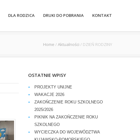
DLA RODZICA
DRUKI DO POBRANIA
KONTAKT
Home
/
Aktualności
/
DZIEŃ RODZINY
OSTATNIE WPISY
PROJEKTY UNIJNE
WAKACJE 2026
ZAKOŃCZENIE ROKU SZKOLNEGO
2025/2026
PIKNIK NA ZAKOŃCZENIE ROKU
SZKOLNEGO
WYCIECZKA DO WOJEWÓDZTWA
KUJAWSKO-POMORSKIEGO