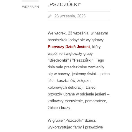
„PSZCZÓŁKI”
WRZESIEŃ
23 września, 2025
We wtorek, 23 września, w naszym
przedszkolu odbył się wyjątkowy
Pierwszy Dzień Jesieni
, który
wspólnie świętowały grupy
"Biedronki"
i
"Pszczółki"
. Tego
dnia sale przedszkolne zamieniły
się w barwny, jesienny świat – pełen
liści, kasztanów, żołędzi i
kolorowych dekoracji. Dzieci
przyszły ubrane w odcienie jesieni –
królowały czerwienie, pomarańcze,
żółcie i brązy.
W grupie "Pszczółki" dzieci,
wykorzystując farby i prawdziwe