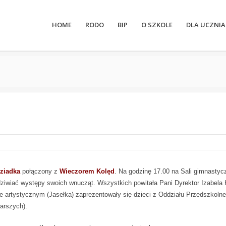
HOME
RODO
BIP
O SZKOLE
DLA UCZNIA
Dziadka
połączony z
Wieczorem Kolęd
. Na godzinę 17.00 na Sali gimnastyc
odziwiać występy swoich wnucząt. Wszystkich powitała Pani Dyrektor Izabela
e artystycznym (Jasełka) zaprezentowały się dzieci z Oddziału Przedszkoln
tarszych).