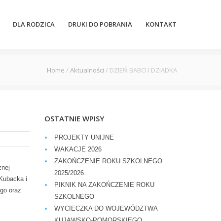
DLA RODZICA
DRUKI DO POBRANIA
KONTAKT
Home
/
Aktualności
/
DZIEŃ BABCI I DZIADKA
OSTATNIE WPISY
PROJEKTY UNIJNE
WAKACJE 2026
ZAKOŃCZENIE ROKU SZKOLNEGO
znej
2025/2026
 Kubacka i
PIKNIK NA ZAKOŃCZENIE ROKU
ego oraz
SZKOLNEGO
WYCIECZKA DO WOJEWÓDZTWA
KUJAWSKO-POMORSKIEGO