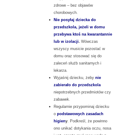
zdrowe – bez objawów
chorobowych.
Nie posyłaj dziecka do
przedszkola, jeżeli w domu
przebywa ktoś na kwarantannie
lub w izolacji
.
Wówczas
wszyscy musicie pozostać w
domu oraz stosować się do
zaleceń służb sanitarnych i
lekarza.
Wyjaśnij dziecku, żeby
nie
zabierało do przedszkola
niepotrzebnych przedmiotów czy
zabawek.
Regularnie przypominaj dziecku
o
podstawowych zasadach
higien
y
. Podkreśl, że powinno
ono unikać dotykania oczu, nosa