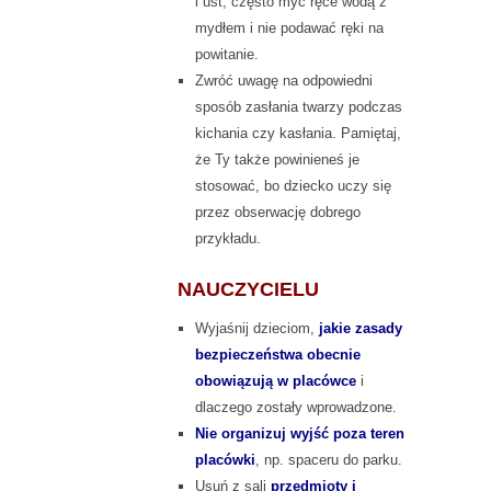
i ust, często myć ręce wodą z
mydłem i nie podawać ręki na
powitanie.
Zwróć uwagę na odpowiedni
sposób zasłania twarzy podczas
kichania czy kasłania. Pamiętaj,
że Ty także powinieneś je
stosować, bo dziecko uczy się
przez obserwację dobrego
przykładu.
NAUCZYCIELU
Wyjaśnij dzieciom,
jakie zasady
bezpieczeństwa obecnie
obowiązują w placówce
i
dlaczego zostały wprowadzone.
Nie organizuj wyjść poza teren
placówki
, np. spaceru do parku.
Usuń z sali
przedmioty i